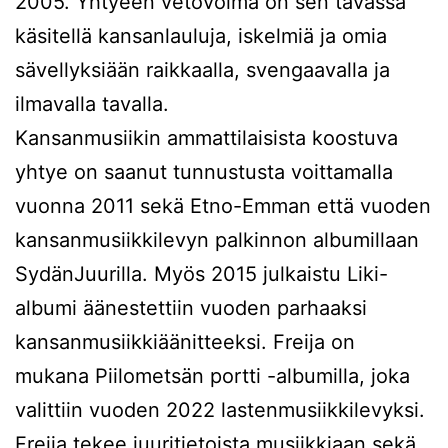
2005. Yhtyeen vetovoima on sen tavassa
käsitellä kansanlauluja, iskelmiä ja omia
sävellyksiään raikkaalla, svengaavalla ja
ilmavalla tavalla.
Kansanmusiikin ammattilaisista koostuva
yhtye on saanut tunnustusta voittamalla
vuonna 2011 sekä Etno-Emman että vuoden
kansanmusiikkilevyn palkinnon albumillaan
SydänJuurilla. Myös 2015 julkaistu Liki-
albumi äänestettiin vuoden parhaaksi
kansanmusiikkiäänitteeksi. Freija on
mukana Piilometsän portti -albumilla, joka
valittiin vuoden 2022 lastenmusiikkilevyksi.
Freija tekee juuritietoista musiikkiaan sekä