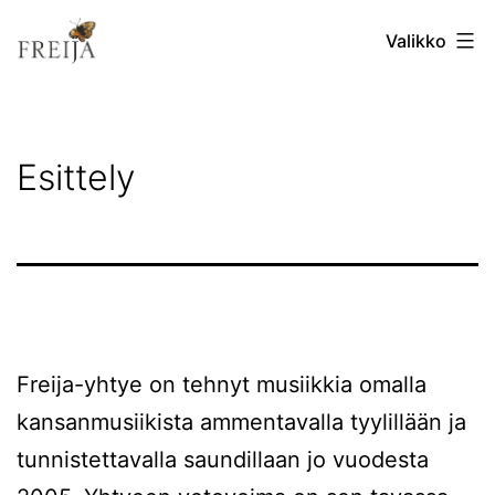
Siirry
Valikko
sisältöön
Esittely
Freija-yhtye on tehnyt musiikkia omalla
kansanmusiikista ammentavalla tyylillään ja
tunnistettavalla saundillaan jo vuodesta